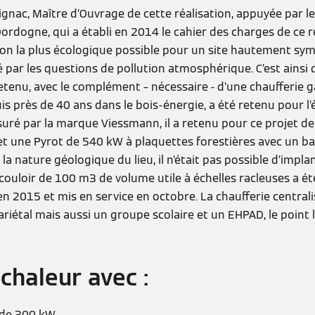
ac, Maître d’Ouvrage de cette réalisation, appuyée par le
rdogne, qui a établi en 2014 le cahier des charges de ce r
ion la plus écologique possible pour un site hautement sym
sé par les questions de pollution atmosphérique. C’est ainsi 
etenu, avec le complément – nécessaire - d’une chaufferie 
is près de 40 ans dans le bois-énergie, a été retenu pour l’é
ssuré par la marque Viessmann, il a retenu pour ce projet d
t une Pyrot de 540 kW à plaquettes forestières avec un b
la nature géologique du lieu, il n’était pas possible d’implan
 couloir de 100 m3 de volume utile à échelles racleuses a ét
 en 2015 et mis en service en octobre. La chaufferie centra
riétal mais aussi un groupe scolaire et un EHPAD, le point l
chaleur avec :
 de 300 kW