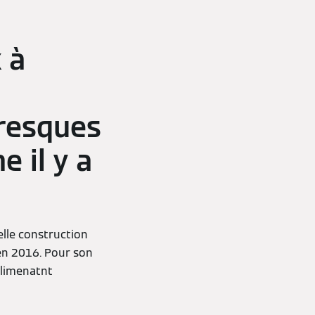
 à
resques
 il y a
elle construction
 en 2016. Pour son
alimenatnt