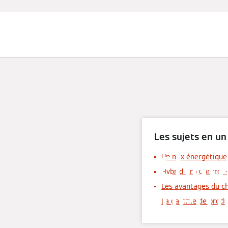
Chauffage et rafraîchissement
Les sujets en un
Chau
Un mix énergétique 
Hybrid Pro Control –
énerg
Les avantages du c
La gamme de produ