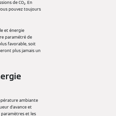
sions de CO₂. En
vous pouvez toujours
le et énergie
tre paramétré de
plus favorable, soit
seront plus jamais un
nergie
mpérature ambiante
gueur d'avance et
 paramètres et les