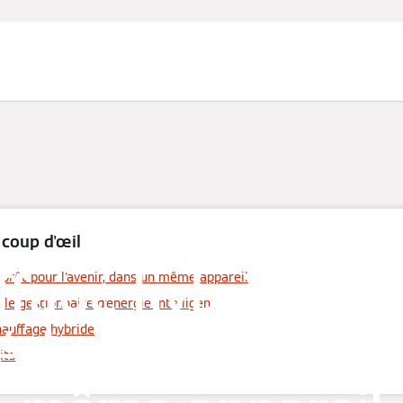
 coup d'œil
ffage hybride – u
prêt pour l'avenir, dans un même appareil
 le gestionnaire d'énergie intelligent
étique d'avenir d
hauffage hybride
its