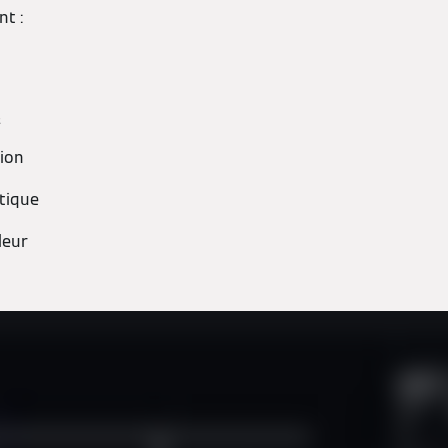
t :
₂
ion
étique
leur