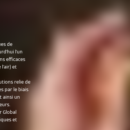
ues de
rd'hui l'un
ns efficaces
l'air) et
tions relie de
 par le biais
 ainsi un
eurs.
r Global
iques et