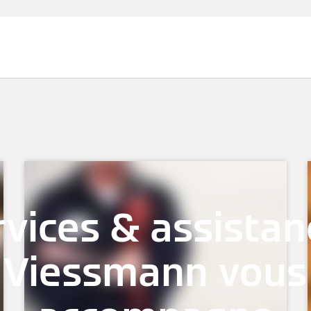
vices & assistan
Viessmann vous