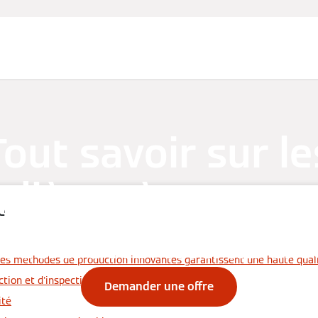
Tout savoir sur le
dières à vapeur
e
ications industri
des méthodes de production innovantes garantissent une haute qual
tion et d'inspection rigoureux
Demander une offre
ité