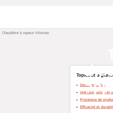
Chauffage et rafraîchissement
Chaudière à vapeur Vitomax
chau
Topics at a glanc
appl
Documentation
Une conception et 
Processus de produc
Efficacité et durabil