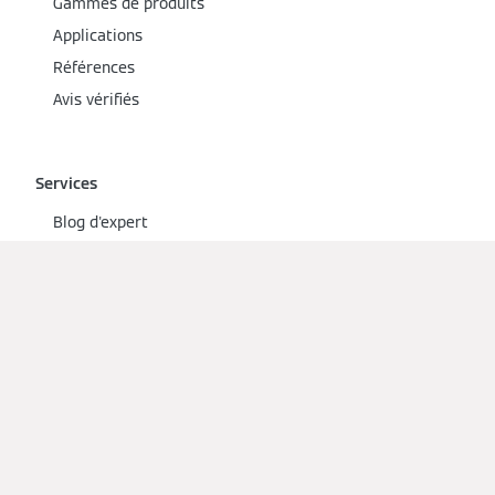
Gammes de produits
Applications
Références
Avis vérifiés
Services
Blog d'expert
FAQ
Partenaires locaux
Service Conso
Documentation
Partenaires
Devenir partenaire