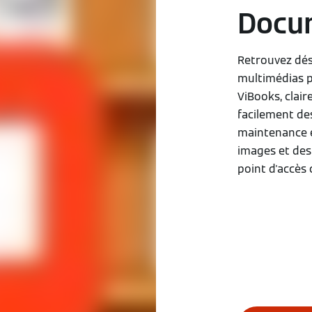
Docum
Retrouvez dé
multimédias p
ViBooks, clai
facilement des 
maintenance et
images et des
point d'accès 