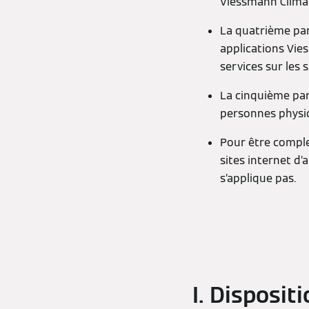
Viessmann Climat
La quatrième part
applications Vies
services sur les 
La cinquième part
personnes physi
Pour être comple
sites internet d
s’applique pas.
I. Disposit