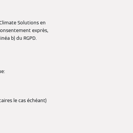
 Climate Solutions en
 consentement exprès,
alinéa b) du RGPD.
ue:
aires le cas échéant)