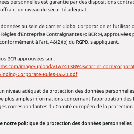
nées personnelles est garantie par des dispositions contra
offrant un niveau de sécurité adéquat.
 données au sein de Carrier Global Corporation et l'utilisati
 Règles d'Entreprise Contraignantes (« BCR »), approuvées p
onformément à l'art. 46(2)(b) du RGPD, s'appliquent.
os BCR approuvées sur :
ercms.com/image/upload/v1674138943/carrier-corp/corpora
r-Binding-Corporate-Rules-0621.pdf
un niveau adéquat de protection des données personnelles
 De plus amples informations concernant l'approbation des 
ages correspondantes du Comité européen de la protection
e notre politique de protection des données personnelles