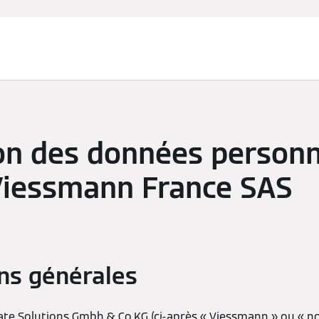
on des données personn
Viessmann France SAS
ns générales
te Solutions Gmbh & Co.KG (ci-après « Viessmann » ou « no