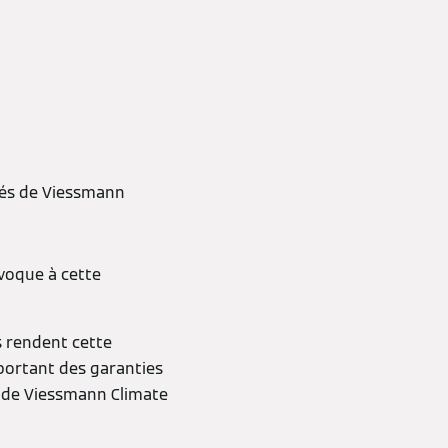
étés de Viessmann
ivoque à cette
s rendent cette
portant des garanties
n de Viessmann Climate