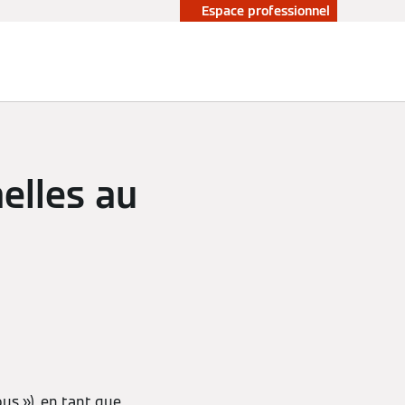
Espace professionnel
elles au
us »), en tant que