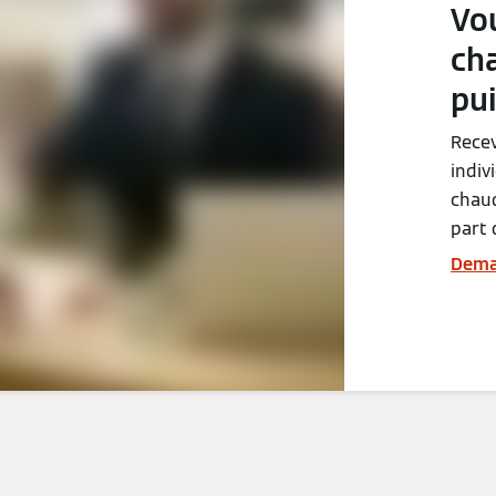
Vo
ch
pu
Recev
indiv
chaud
part 
Dema