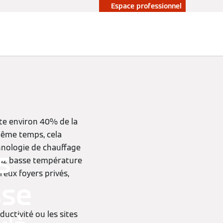
Espace professionnel
te environ 40% de la
même temps, cela
hnologie de chauffage
s
gaz basse température
eux foyers privés,
sse
uctivité ou les sites