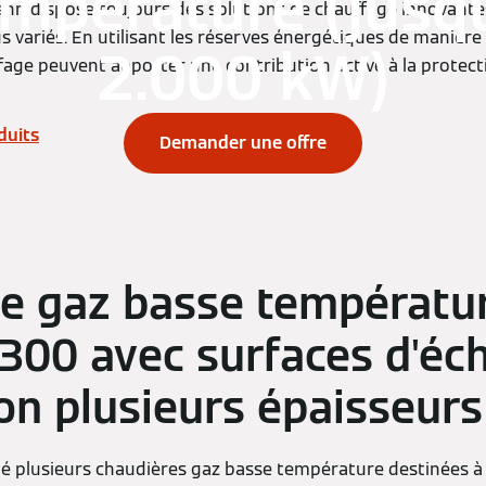
mpérature (jusq
nn dispose toujours des solutions de chauffage innovant
plus variés. En utilisant les réserves énergétiques de maniè
2.000 kW)
fage peuvent apporter une contribution active à la protecti
duits
Demander une offre
e gaz basse températu
 300 avec surfaces d'éc
on plusieurs épaisseurs
 plusieurs chaudières gaz basse température destinées à ê