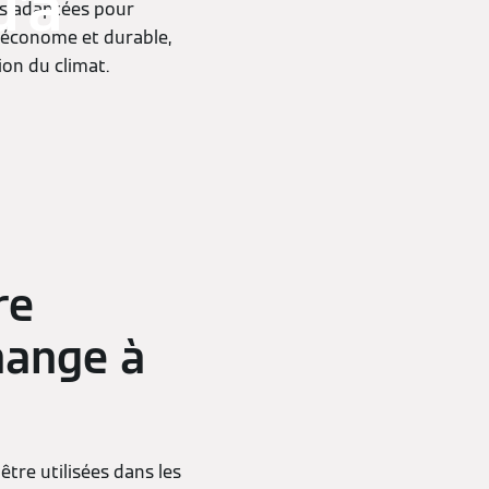
u'à
es adaptées pour
re économe et durable,
on du climat.
re
hange à
tre utilisées dans les