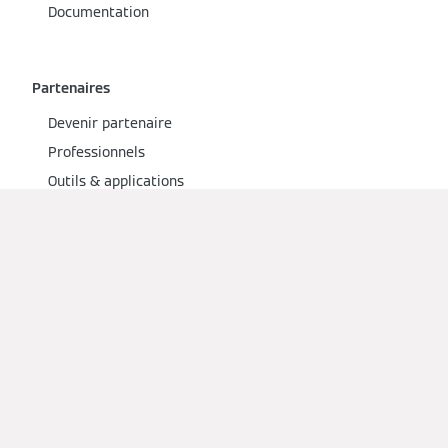
Documentation
Partenaires
Devenir partenaire
Professionnels
Outils & applications
Services aux pros
Pro-access
Réseaux sociaux
Obtenir un devis d'un installateur local