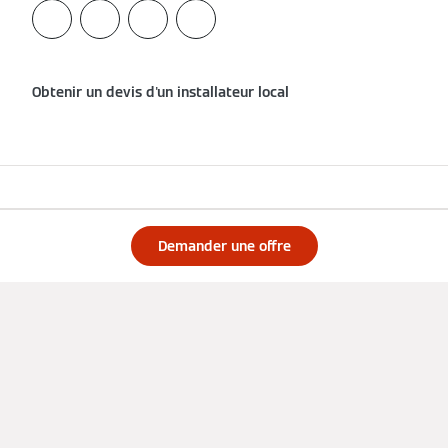
Obtenir un devis d'un installateur local
Mentions légales
Demander une offre
Politique de confidentialité
Cookies et traçage
Conditions d'utilisation
Conditions générales de vente
Votre avis compte
Accessibilité numérique
France