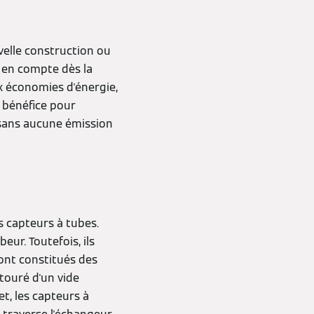
velle construction ou
s en compte dès la
x économies d'énergie,
d bénéfice pour
r sans aucune émission
es capteurs à tubes.
eur. Toutefois, ils
ont constitués des
ntouré d'un vide
et, les capteurs à