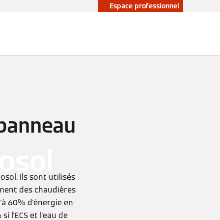
Espace professionnel
e panneau
tosol
sol. Ils sont utilisés
ément des chaudières
u'à 60% d'énergie en
i l'ECS et l'eau de