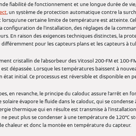
nde fiabilité de fonctionnement et une longue durée de vie
ect
, un système de protection automatique contre la surcha
t lorsqu'une certaine limite de température est atteinte. Ce
configuration de l’installation, des réglages de la comman
rs. En raison des exigences techniques distinctes, la prote
 différemment pour les capteurs plans et les capteurs à tu
ment cristallin de l'absorbeur des Vitosol 200-FM et 100-F
 est dépassée. Lorsque les températures baissent à nouvea
on état initial. Ce processus est réversible et disponible en
bes, en revanche, le principe du caloduc assure l'arrêt en fo
 solaire évapore le fluide dans le caloduc, qui se condense
ergie thermique qui en résulte est transmise à l’installati
uide ne peut plus se condenser à une température de 120°C st
e chaleur et donc la montée en température du capteur.