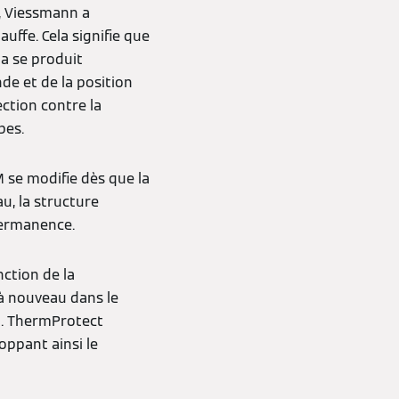
, Viessmann a
uffe. Cela signifie que
la se produit
de et de la position
ction contre la
bes.
M se modifie dès que la
u, la structure
 permanence.
nction de la
 à nouveau dans le
on. ThermProtect
oppant ainsi le