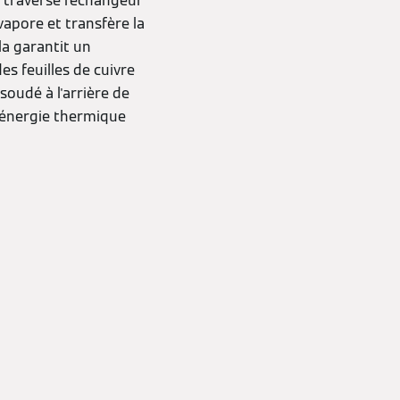
 traverse l'échangeur
évapore et transfère la
la garantit un
es feuilles de cuivre
soudé à l'arrière de
l'énergie thermique