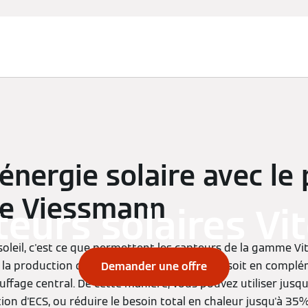
l'énergie solaire avec l
de Viessmann
eurs solaires Vi
soleil, c'est ce que permettent les capteurs de la gamme Vito
la production d'eau chaude sanitaire (ECS), soit en compl
Demander une offre
uffage central. De cette manière, vous pouvez utiliser jusq
on d'ECS, ou réduire le besoin total en chaleur jusqu'à 35% s