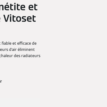
étite et
 Vitoset
iable et efficace de
teurs d'air éliminent
a chaleur des radiateurs
r