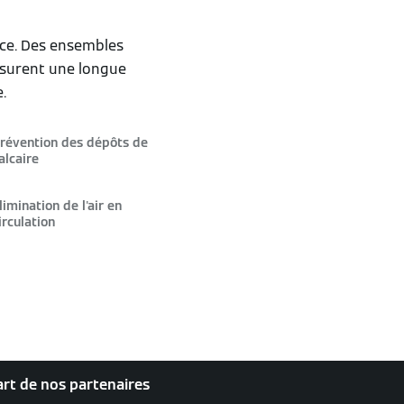
ace. Des ensembles
ssurent une longue
.
révention des dépôts de
alcaire
limination de l'air en
irculation
art de nos partenaires