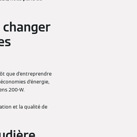
de changer
es
utôt que d’entreprendre
es économies d’énergie,
odens 200-W.
ation et la qualité de
audière