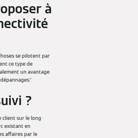
roposer à
nectivité
choses se pilotent par
ent ce type de
 également un avantage
s dépannages."
uivi ?
 client sur le long
rc existant en
 affaires par le