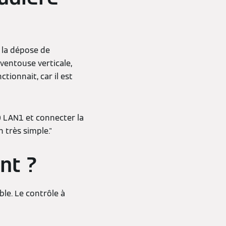
r la dépose de
ventouse verticale,
tionnait, car il est
0 LAN1 et connecter la
n très simple."
ent ?
ble. Le contrôle à