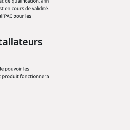
 de qualification, afin
st en cours de validité.
li'PAC pour les
tallateurs
de pouvoir les
nt produit fonctionnera