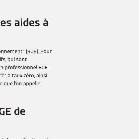
les aides à
ronnement" (RGE). Pour
fs, qui sont
 un professionnel RGE
êt à taux zéro, ainsi
e que l’on appelle
RGE de