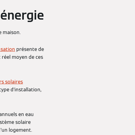
 énergie
e maison.
nsation
présente de
 réel moyen de ces
s solaires
ype d’installation,
 annuels en eau
ystème solaire
d’un logement.