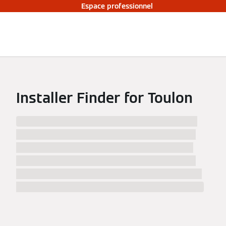
Espace professionnel
Installer Finder for Toulon
We have found %numberResults% installers in
%city% and surrounding area! Inform yourself
about the installers in %city%, their work and
choose the best specialist to your likings. After
clicking a match, you will find contact data and a
map to easily navigate to the installer in %city%.