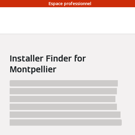
Espace professionnel
Installer Finder for
Montpellier
We have found %numberResults% installers in
%city% and surrounding area! Inform yourself
about the installers in %city%, their work and
choose the best specialist to your likings. After
clicking a match, you will find contact data and a
map to easily navigate to the installer in %city%.