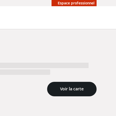
Espace professionnel
allers in %city%, their work and choose the
to the installer in %city%.
Voir la carte