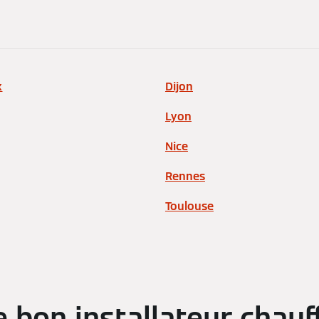
x
Dijon
Lyon
Nice
Rennes
Toulouse
bon installateur chauf