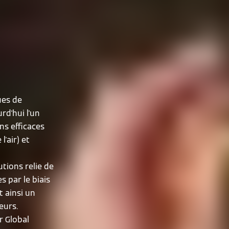
ues de
rd'hui l'un
ns efficaces
l'air) et
tions relie de
 par le biais
 ainsi un
eurs.
r Global