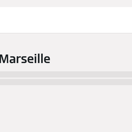
 Marseille
ity% and surrounding area! Inform yourself about the inst
atch, you will find contact data and a map to easily navigate 