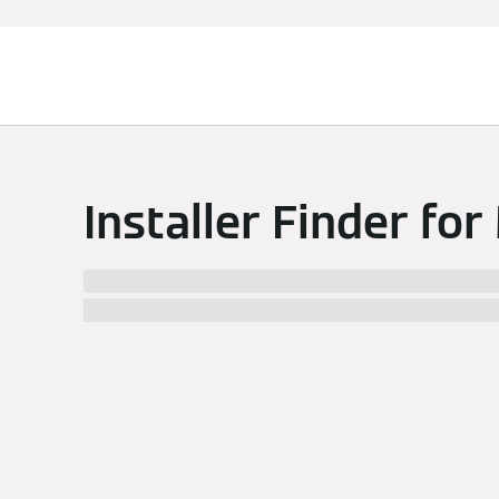
Chauffage et rafraîchissement
Installer Finder for
We have found %numberResults% installers in %c
best specialist to your likings. After clicking a m