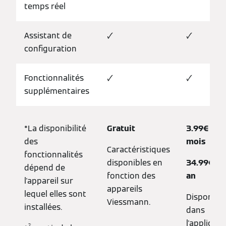
temps réel
Assistant de
🗸
🗸
configuration
Fonctionnalités
🗸
🗸
supplémentaires
*La disponibilité
Gratuit
3.99€ par
des
mois
Caractéristiques
fonctionnalités
disponibles en
34.99€ pa
dépend de
fonction des
an
l'appareil sur
appareils
lequel elles sont
Disponibl
Viessmann.
installées.
dans
l'applicati