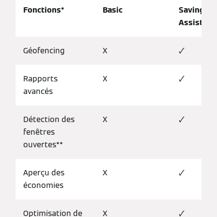
Fonctions*
Basic
Savings
Assistant
Géofencing
X
🗸
Rapports
X
🗸
avancés
Détection des
X
🗸
fenêtres
ouvertes**
Aperçu des
X
🗸
économies
Optimisation de
X
🗸