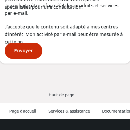
Je souhaite être informé(e) des produits et services
spécialisées pour une consultation.
par e-mail.
J'accepte que le contenu soit adapté à mes centres
d'intérêt. Mon activité par e-mail peut être mesurée à
cette fin.
Envoyer
Haut de page
Page d'accueil
Services & assistance
Documentatio