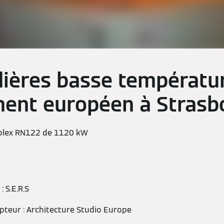
ières basse températu
ment européen à Strasb
plex RN122 de 1120 kW
: S.E.R.S
pteur : Architecture Studio Europe