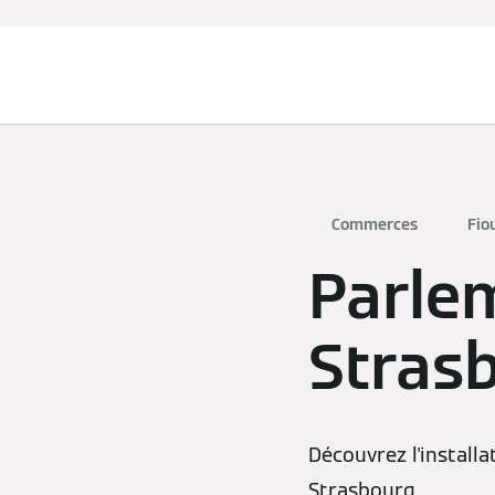
Chauffage et rafraîchissement
Commerces
Fio
Parle
Stras
Découvrez l'install
Strasbourg.