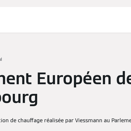
ul
ment Européen d
bourg
ation de chauffage réalisée par Viessmann au Parle