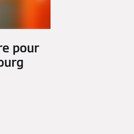
re pour
ourg