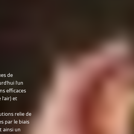
ues de
rd'hui l'un
ns efficaces
l'air) et
tions relie de
 par le biais
 ainsi un