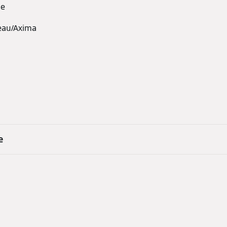
ie
neau/Axima
e