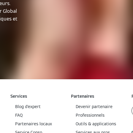
eurs.
r Global
iques et
Services
Partenaires
Blog d'expert
Devenir partenaire
FAQ
Professionnels
Partenaires locaux
Outils & applications
Service Conso
Services aux pros