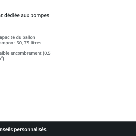
nt dédiée aux pompes
apacité du ballon
ampon : 50, 75 litres
aible encombrement (0,5
²)
nseils personnalisés.