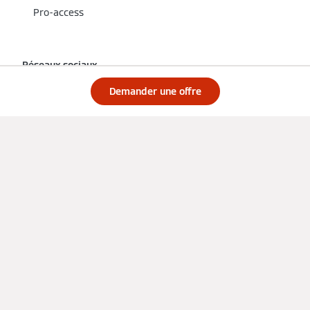
Pro-access
Réseaux sociaux
Demander une offre
Obtenir un devis d'un installateur local
Mentions légales
Politique de confidentialité
Cookies et traçage
Conditions d'utilisation