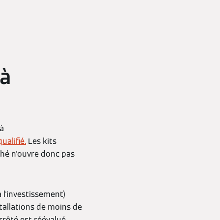
 à
à
ualifié.
Les kits
hé n'ouvre donc pas
l'investissement)
nstallations de moins de
rrêté est réévalué