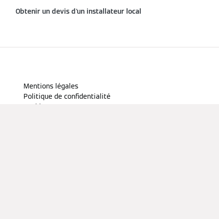
Obtenir un devis d'un installateur local
Mentions légales
Politique de confidentialité
Cookies et traçage
Conditions d'utilisation
Conditions générales de vente
Votre avis compte
Accessibilité numérique
France
A CARRIER COMPANY - ©️2026
CARRIER