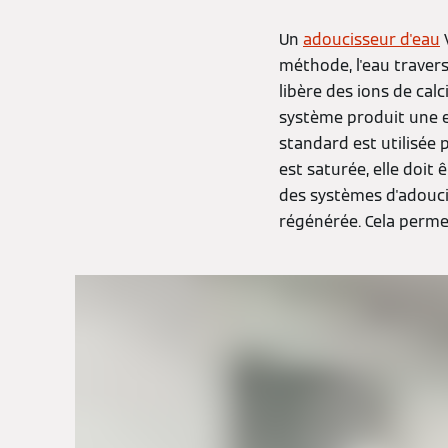
Un
adoucisseur d'eau
V
méthode, l'eau traver
libère des ions de ca
système produit une e
standard est utilisée 
est saturée, elle doit
des systèmes d'adouci
régénérée. Cela perme