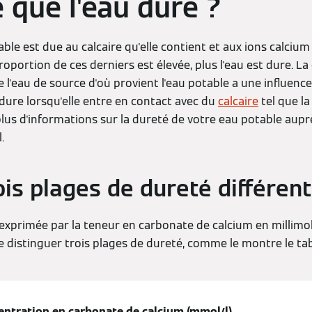
 que l'eau dure ?
able est due au calcaire qu'elle contient et aux ions calci
proportion de ces derniers est élevée, plus l'eau est dure. L
e l'eau de source d'où provient l'eau potable a une influenc
t dure lorsqu'elle entre en contact avec du
calcaire
tel que la
lus d'informations sur la dureté de votre eau potable aupr
l.
rois plages de dureté différen
 exprimée par la teneur en carbonate de calcium en millimole
 distinguer trois plages de dureté, comme le montre le tab
entration en carbonate de calcium (mmol/l)