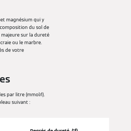
um et magnésium qui y
a composition du sol de
e majeure sur la dureté
 craie ou le marbre.
ès de votre
tes
s par litre (mmol/l).
leau suivant :
Degrés de dureté (°f)