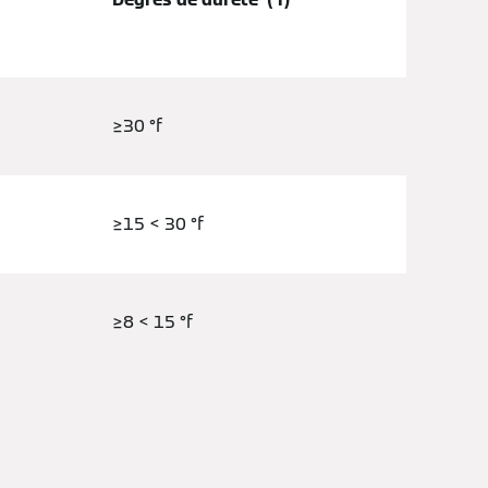
≥30 °f
≥15 < 30 °f
≥8 < 15 °f