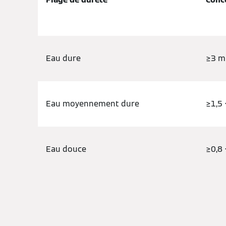
Eau dure
≥3 m
Eau moyennement dure
≥1,5 
Eau douce
≥0,8 