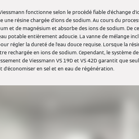
iessmann fonctionne selon le procédé fiable d'échange d'io
se une résine chargée d'ions de sodium. Au cours du process
lcium et de magnésium et absorbe des ions de sodium. De ce
au potable entièrement adoucie. La vanne de mélange inclu
pour régler la dureté de l'eau douce requise. Lorsque la ré
 être rechargée en ions de sodium. Cependant, le système d
ssement de Viessmann VS 19D et VS 42D garantit que seule
t d'économiser en sel et en eau de régénération.