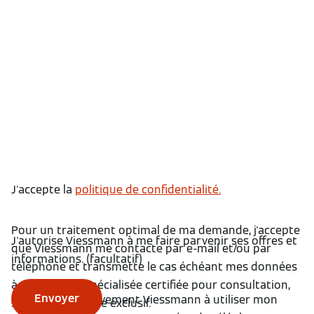
J'accepte la
politique de confidentialité.
Pour un traitement optimal de ma demande, j'accepte
J'autorise Viessmann à me faire parvenir ses offres et
que Viessmann me contacte par e-mail et/ou par
informations. (facultatif)
téléphone et transmette le cas échéant mes données
à une société spécialisée certifiée pour consultation,
Envoyer
J'autorise effectivement Viessmann à utiliser mon
sous son contrôle exclusif.