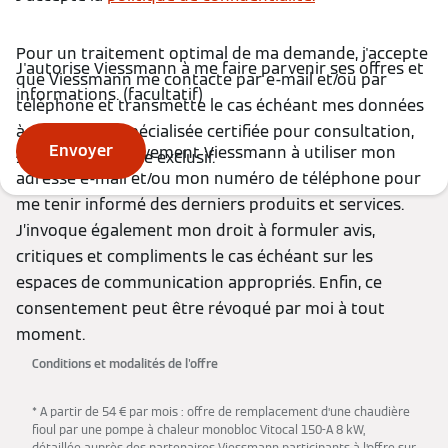
Pour un traitement optimal de ma demande, j'accepte
J'autorise Viessmann à me faire parvenir ses offres et
que Viessmann me contacte par e-mail et/ou par
informations. (facultatif)
téléphone et transmette le cas échéant mes données
à une société spécialisée certifiée pour consultation,
Envoyer
J'autorise effectivement Viessmann à utiliser mon
sous son contrôle exclusif.
adresse e-mail et/ou mon numéro de téléphone pour
me tenir informé des derniers produits et services.
J’invoque également mon droit à formuler avis,
critiques et compliments le cas échéant sur les
espaces de communication appropriés. Enfin, ce
consentement peut être révoqué par moi à tout
moment.
Conditions et modalités de l'offre
* A partir de 54 € par mois : offre de remplacement d’une chaudière
fioul par une pompe à chaleur monobloc Vitocal 150-A 8 kW,
détaillée auprès des partenaires Viessmann participants à l’offre sur