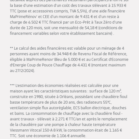
la base d'une estimation d'un coût des travaux s'élevant à 15.933 €
TTC (pose et accessoires compris, TVA 5,5%), d'une aide financière
MaPrimeRénov' et CEE d'un montant de 9.431 € et d'un reste à
charge de 6.502 € TTC financé par un Eco-Prêt à Taux Zéro d'une
durée de 120 mois, soit une mensualité de 54,18 € (conditions de
financement variables selon votre établissement bancaire) .
** Le calcul des aides financières est valable pour un ménage de 4
personnes ayant moins de 34.948 € de Revenu Fiscal de Référence,
éligible à MaPrimeRenov’ Bleu de 5.000 € et au Certificat d’Economie
d’Energie Coup de Pouce Chauffage de 4.431 € (montant maximum
au 27/2/2024).
*** L’estimation des économies réalisées est calculée pour une
maison ayant les caractéristiques suivantes : surface de 120 m²,
construite en 1980, située à Orléans, possédant une chaudière fioul
basse température de plus de 20 ans, des radiateurs 55°C,
ventilation simple flux autoréglable, ECS ballon électrique, douches
et bains. La consommation de chauffage avec la chaudière fioul -
avant travaux - s'élevait à 2.271 € TTC/an et après le remplacement
de la chaudière par une pompe à chaleur haute température
Viessmann Vitocal 150-A 8 kW, la consommation était de 1.165 €
TTC. Soit une économie de 1.106 € annuelle.