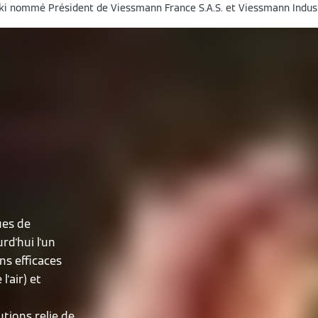
i nommé Président de Viessmann France S.A.S. et Viessmann Industr
ues de
rd'hui l'un
ns efficaces
l'air) et
tions relie de