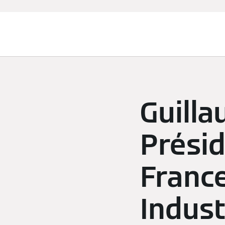
Chauffage et rafraîchissement
Guill
Prési
France
Indust