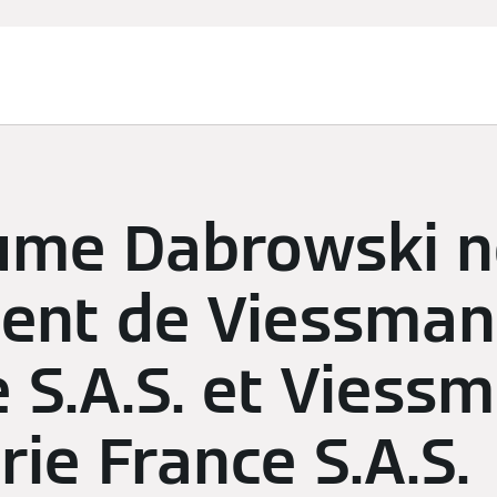
aume Dabrowski
dent de Viessma
 S.A.S. et Viess
rie France S.A.S.