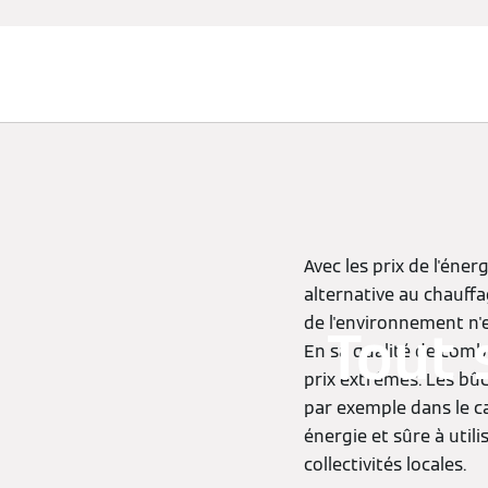
Chauffage et rafraîchissement
Avec les prix de l'éne
alternative au chauffa
de l'environnement n'
Tout 
En sa qualité de combu
prix extrêmes. Les bû
par exemple dans le c
énergie et sûre à util
collectivités locales.