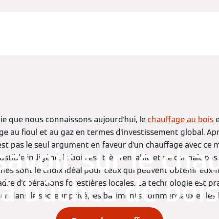
rgie que nous connaissons aujourd'hui, le
chauffage au bois
e
ge au fioul et au gaz en termes d'investissement global. Apr
est pas le seul argument en faveur d'un chauffage avec ce m
savoir sur le cha
stible indigène, le bois est très rentable et ne connaît pas
ches sont le choix idéal pour ceux qui peuvent obtenir eux
à bûches de boi
adre d'opérations forestières locales. La technologie est p
iser dans le secteur privé, les bâtiments commerciaux et les