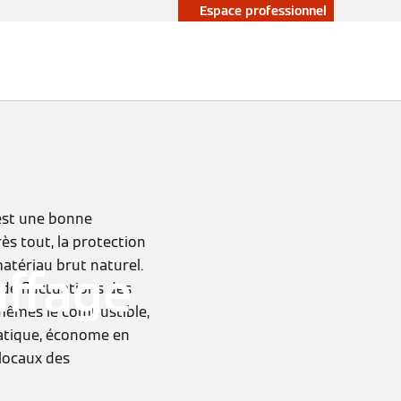
Espace professionnel
st une bonne
ès tout, la protection
atériau brut naturel.
uffage
 de fluctuations des
-mêmes le combustible,
s
ratique, économe en
 locaux des