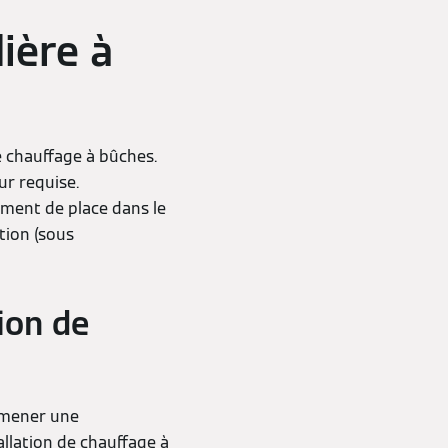
ière à
de chauffage à bûches.
ur requise.
mment de place dans le
tion (sous
ion de
e mener une
tallation de chauffage à