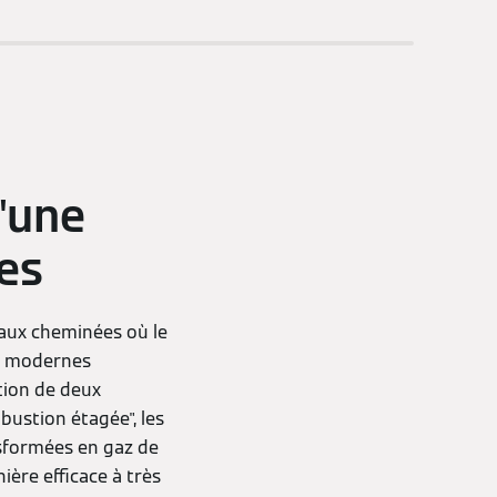
'une
hes
aux cheminées où le
on modernes
ation de deux
ustion étagée", les
sformées en gaz de
ère efficace à très