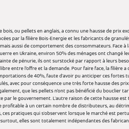
e bois, ou pellets en anglais, a connu une hausse de prix ex
ées par la filière Bois-Energie et les fabricants de granulés
mais aussi de comportement des consommateurs. Face à la 
 guerre en Ukraine, environ 50% des ménages ont changé le
nte de pénurie, ils ont surstocké par rapport à leurs besoi
ibre entre l’offre et la demande. Pour faire face, la filière
portations de 40%, faute d'avoir pu anticiper ces fortes t
ulés, avec pour conséquence une très forte hausse des prix 
galement, que les pellets n’ont pas bénéficié du bouclier tar
lace par le gouvernement. L'autre raison de cette hausse es
e profitable à un certain nombre de distributeurs, au détr
 ces pratiques qui s'observent lorsque le marché est pertu
 surtout, elles sont totalement indépendantes des fabrican