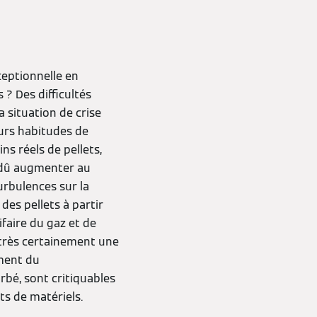
ceptionnelle en
 ? Des difficultés
situation de crise
urs habitudes de
ns réels de pellets,
 a dû augmenter au
urbulences sur la
des pellets à partir
ifaire du gaz et de
t très certainement une
iment du
rbé, sont critiquables
ts de matériels.