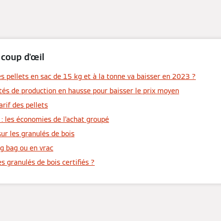
 coup d'œil
es pellets en sac de 15 kg et à la tonne va baisser en 2023 ?
tés de production en hausse pour baisser le prix moyen
arif des pellets
 : les économies de l’achat groupé
 sur les granulés de bois
ig bag ou en vrac
s granulés de bois certifiés ?