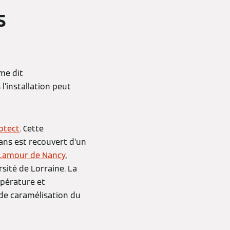
s
me dit
’installation peut
otect
. Cette
lans est recouvert d’un
n Lamour de Nancy
,
sité de Lorraine. La
mpérature et
 de caramélisation du