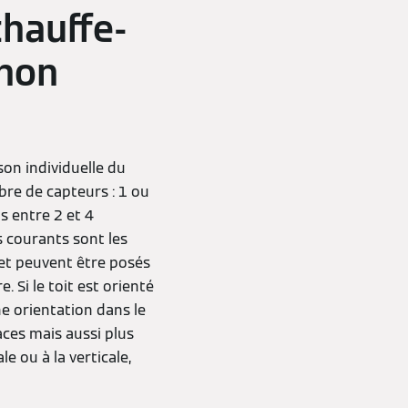
chauffe-
 non
ison individuelle du
e de capteurs : 1 ou
s entre 2 et 4
s courants sont les
, et peuvent être posés
. Si le toit est orienté
ne orientation dans le
caces mais aussi plus
e ou à la verticale,