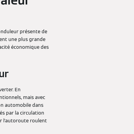
aleur
onduleur présente de
vent une plus grande
icacité économique des
ur
erter. En
ntionnels, mais avec
ion automobile dans
és par la circulation
r l'autoroute roulent