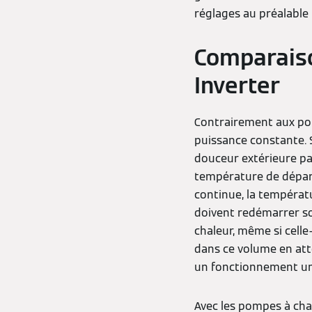
réglages au préalable 
Comparaiso
Inverter
Contrairement aux pom
puissance constante. S
douceur extérieure pa
température de départ
continue, la températ
doivent redémarrer so
chaleur, même si celle
dans ce volume en att
un fonctionnement uni
Avec les pompes à chal