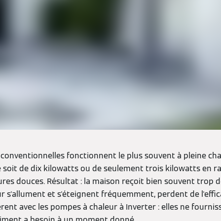
conventionnelles fonctionnent le plus souvent à pleine ch
 soit de dix kilowatts ou de seulement trois kilowatts en r
es douces. Résultat : la maison reçoit bien souvent trop de 
 s'allument et s'éteignent fréquemment, perdent de l'effica
érent avec les pompes à chaleur à Inverter : elles ne fourni
âtiment a besoin à un moment donné.