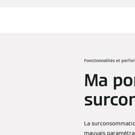
Chauffage et rafraîchissement
Fonctionnalités et perfo
Ma po
surco
La surconsommation
mauvais paramétrag