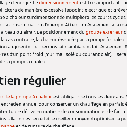
llage d'énergie. Le
dimensionnement
est très important : 
icitera de manière excessive l'appoint électrique et grèver
ompe à chaleur surdimensionnée multipliera les courts cycle
 la consommation d'énergie. Attention également à la ma
air/eau ou air/air. Le positionnement du
groupe extérieur
d
s la cas contraire, la chaleur évacuée par la pompe à chaleur
ion augmente. Le thermostat d'ambiance doit également ê
rès d'un point froid (mur mal isolé ou courant d'air), il sera
 de la pompe à chaleur.
tien régulier
ien de la pompe à chaleur
est obligatoire tous les deux ans. M
d'entretien annuel pour conserver un chauffage en parfait 
iter toute dérive en matière de consommation et de facture 
l'installation est en effet le meilleur moyen d'optimiser la 
e
panne
et de rupture de chauffage.