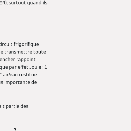
PER), surtout quand ils
rcuit frigorifique
 de transmettre toute
lencher l'appoint
ue par effet Joule : 1
 air/eau restitue
us importante de
ait partie des