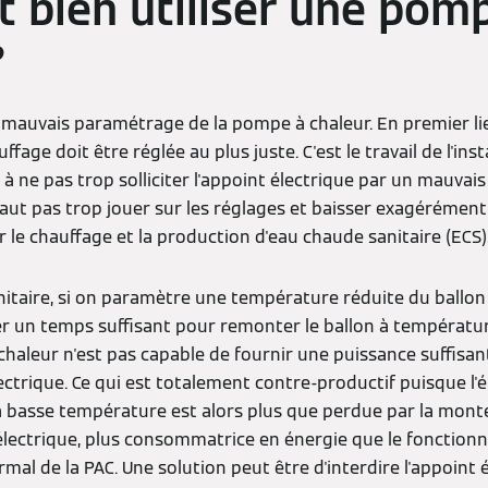
bien utiliser une pom
?
n mauvais paramétrage de la pompe à chaleur. En premier li
ffage doit être réglée au plus juste. C'est le travail de l'inst
ler à ne pas trop solliciter l'appoint électrique par un mauva
e faut pas trop jouer sur les réglages et baisser exagérémen
ur le chauffage et la production d'eau chaude sanitaire (ECS)
itaire, si on paramètre une température réduite du ballon (
rer un temps suffisant pour remonter le ballon à températur
chaleur n'est pas capable de fournir une puissance suffisant
lectrique. Ce qui est totalement contre-productif puisque l
à basse température est alors plus que perdue par la mon
t électrique, plus consommatrice en énergie que le fonctio
 de la PAC. Une solution peut être d'interdire l'appoint él