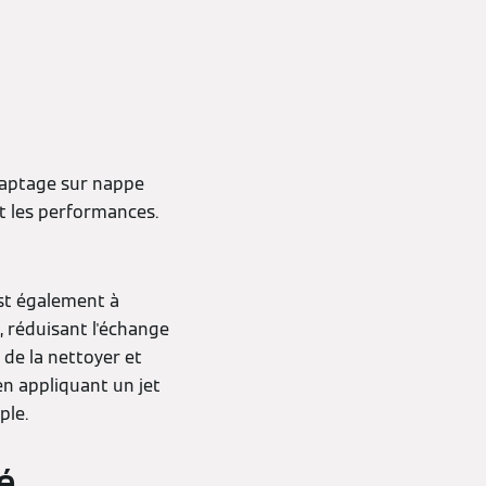
captage sur nappe
t les performances.
est également à
s, réduisant l'échange
 de la nettoyer et
en appliquant un jet
ple.
é