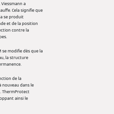
, Viessmann a
uffe. Cela signifie que
la se produit
de et de la position
ction contre la
bes.
M se modifie dès que la
u, la structure
 permanence.
nction de la
 à nouveau dans le
on. ThermProtect
oppant ainsi le