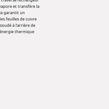
 traverse l'échangeur
évapore et transfère la
la garantit un
es feuilles de cuivre
soudé à l'arrière de
l'énergie thermique