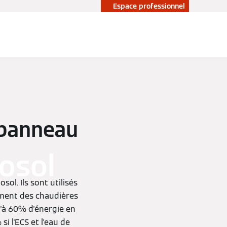
Espace professionnel
e panneau
tosol
sol. Ils sont utilisés
ément des chaudières
u'à 60% d'énergie en
i l'ECS et l'eau de