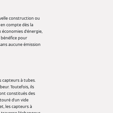
velle construction ou
s en compte dès la
x économies d'énergie,
d bénéfice pour
r sans aucune émission
es capteurs à tubes.
eur. Toutefois, ils
ont constitués des
ntouré d'un vide
et, les capteurs à