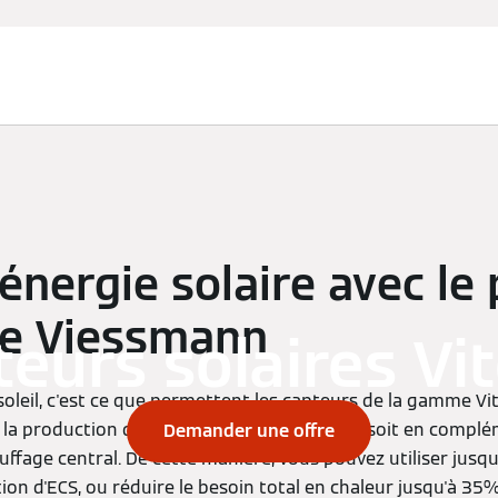
l'énergie solaire avec l
de Viessmann
eurs solaires Vi
soleil, c'est ce que permettent les capteurs de la gamme Vito
la production d'eau chaude sanitaire (ECS), soit en compl
Demander une offre
uffage central. De cette manière, vous pouvez utiliser jusq
on d'ECS, ou réduire le besoin total en chaleur jusqu'à 35% s